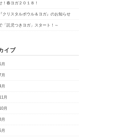
せ！春ヨガ２０１８！
『クリスタルボウル＆ヨガ』のお知らせ
で「託児つきヨガ」スタート！～
カイブ
5月
7月
4月
11月
10月
8月
6月