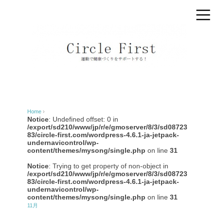
Home
›
Notice
: Undefined offset: 0 in
/export/sd210/www/jp/r/e/gmoserver/8/3/sd08723
83/circle-first.com/wordpress-4.6.1-ja-jetpack-
undernavicontrol/wp-
content/themes/mysong/single.php
on line
31
Notice
: Trying to get property of non-object in
/export/sd210/www/jp/r/e/gmoserver/8/3/sd08723
83/circle-first.com/wordpress-4.6.1-ja-jetpack-
undernavicontrol/wp-
content/themes/mysong/single.php
on line
31
11月