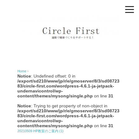
Home
›
Notice
: Undefined offset: 0 in
/export/sd210/www/jp/r/e/gmoserver/8/3/sd08723
83/circle-first.com/wordpress-4.6.1-ja-jetpack-
undernavicontrol/wp-
content/themes/mysong/single.php
on line
31
Notice
: Trying to get property of non-object in
/export/sd210/www/jp/r/e/gmoserver/8/3/sd08723
83/circle-first.com/wordpress-4.6.1-ja-jetpack-
undernavicontrol/wp-
content/themes/mysong/single.php
on line
31
20210509 HP教室のご案内 (1)