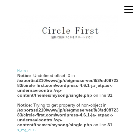
Home
›
Notice
: Undefined offset: 0 in
/export/sd210/www/jp/r/e/gmoserver/8/3/sd08723
83/circle-first.com/wordpress-4.6.1-ja-jetpack-
undernavicontrol/wp-
content/themes/mysong/single.php
on line
31
Notice
: Trying to get property of non-object in
/export/sd210/www/jp/r/e/gmoserver/8/3/sd08723
83/circle-first.com/wordpress-4.6.1-ja-jetpack-
undernavicontrol/wp-
content/themes/mysong/single.php
on line
31
s_img_2196